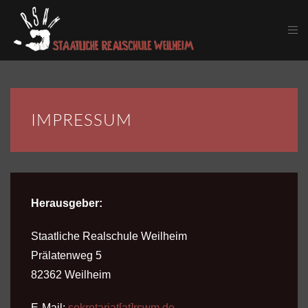
Skip to main content
IMPRESSUM
Herausgeber:
Staatliche Realschule Weilheim
Prälatenweg 5
82362 Weilheim
E-Mail:
sekretariat[at]rswm.de