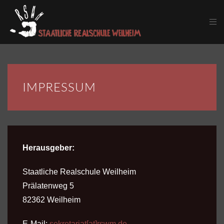
Skip to main content
IMPRESSUM
Herausgeber:
Staatliche Realschule Weilheim
Prälatenweg 5
82362 Weilheim
E-Mail:
sekretariat[at]rswm.de