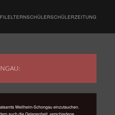
FIL
ELTERN
SCHÜLER
SCHÜLERZEITUNG
ONGAU:
ndratsamts Weilheim-Schongau einzutauchen.
ondern auch die Gelegenheit, verschiedene