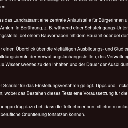
nen.
ss das Landratsamt eine zentrale Anlaufstelle für Bürgerinnen 
 Ämtern in Berührung, z. B. während einer Schuleingangs-Unte
ngsstelle, bei einem Bauvorhaben mit dem Bauamt oder bei de
r einen Überblick über die vielfältigen Ausbildungs- und Stud
ildungsberufe der Verwaltungsfachangestellten, des Verwaltung
 sie Wissenswertes zu den Inhalten und der Dauer der Ausbild
 Schüler für das Einstellungsverfahren gelegt. Tipps und Tric
 wobei das Bestehen dieses Tests eine Voraussetzung für die Ei
ongau trug dazu bei, dass die Teilnehmer nun mit einem umfass
 berufliche Orientierung fortsetzen können.